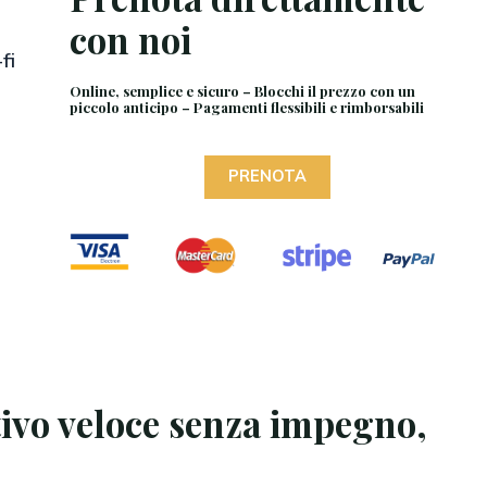
con noi
fi
Online, semplice e sicuro – Blocchi il prezzo con un
piccolo anticipo – Pagamenti flessibili e rimborsabili
PRENOTA
ivo veloce senza impegno,