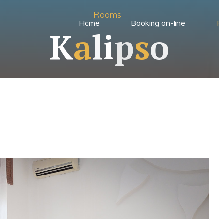
Rooms
Home
Booking on-line
K
a
l
i
p
s
o