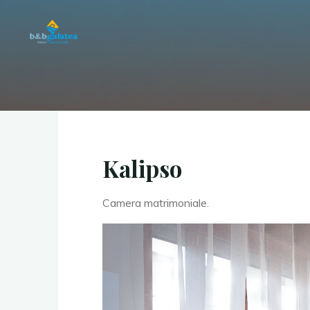
B&B
Galatea
CAMERE
MATRIMONIALI
CON
PRIMA
COLAZIONE
E
PARCHEGGIO
Kalipso
Camera matrimoniale.