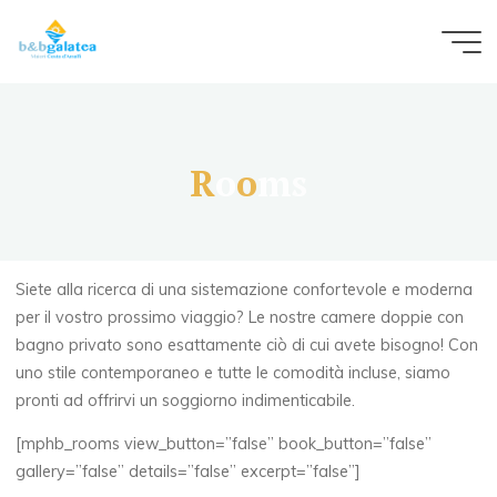
B&B
Galatea
CAMERE
MATRIMONIALI
CON
PRIMA
COLAZIONE
R
o
o
m
s
E
PARCHEGGIO
Siete alla ricerca di una sistemazione confortevole e moderna
per il vostro prossimo viaggio? Le nostre camere doppie con
bagno privato sono esattamente ciò di cui avete bisogno! Con
uno stile contemporaneo e tutte le comodità incluse, siamo
pronti ad offrirvi un soggiorno indimenticabile.
[mphb_rooms view_button=”false” book_button=”false”
gallery=”false” details=”false” excerpt=”false”]