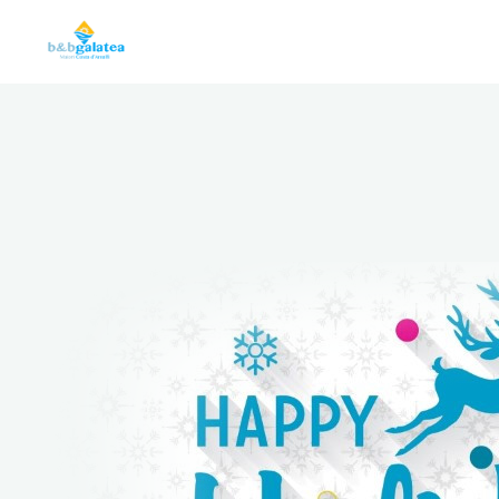
B&B
Galatea
CAMERE
MATRIMONIALI
CON
PRIMA
COLAZIONE
E
PARCHEGGIO