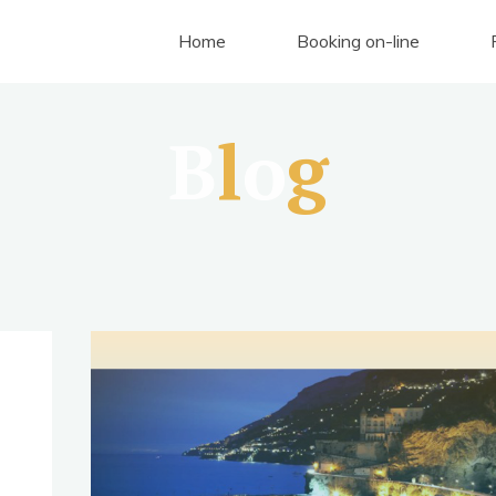
Home
Booking on-line
B
l
o
g