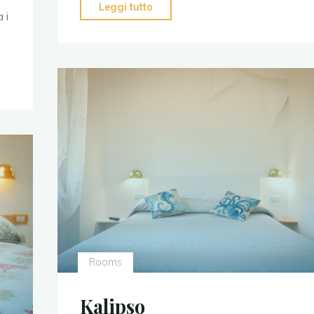
Leggi tutto
 i
Rooms
Kalipso