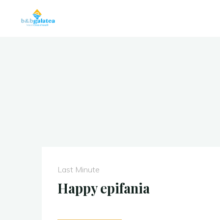
B&B
Galatea
CAMERE
MATRIMONIALI
CON
PRIMA
COLAZIONE
E
PARCHEGGIO
Last Minute
Happy epifania