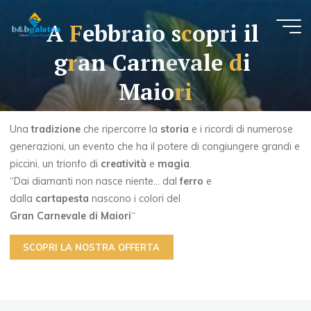
A
F
e
b
b
r
a
i
o
s
c
o
p
r
i
i
l
B&B
g
r
a
n
C
a
r
n
e
v
a
l
e
d
i
Galatea
CAMERE
M
a
i
o
r
i
MATRIMONIALI
CON
PRIMA
COLAZIONE
E
PARCHEGGIO
Una
tradizione
che ripercorre la
storia
e i ricordi di numerose
generazioni, un evento che ha il potere di congiungere grandi e
piccini, un trionfo di
creatività
e
magia
.
“Dai diamanti non nasce niente… dal
ferro
e
dalla
cartapesta
nascono i colori del
Gran Carnevale di Maiori
“
SCOPRI LA NOSTRA OFFERTA